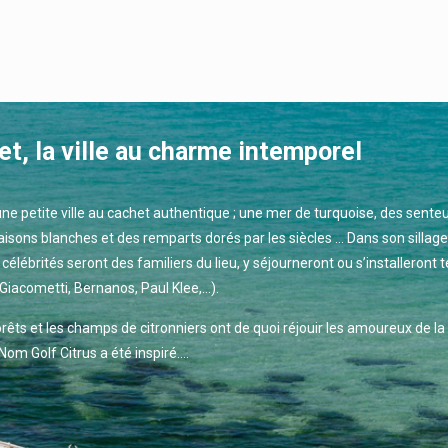
 la ville au charme intemporel
 petite ville au cachet authentique ; une mer de turquoise, des sente
isons blanches et des remparts dorés par les siècles … Dans son sillage
élébrités seront des familiers du lieu, y séjourneront ou s’installeront t
Giacometti, Bernanos, Paul Klee,…).
rêts et les champs de citronniers ont de quoi réjouir les amoureux de la
 Nom Golf Citrus a été inspiré….