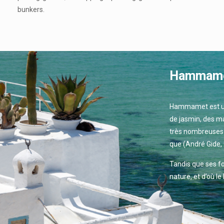
bunkers.
Hammamet,
Hammamet est une
de jasmin, des ma
très nombreuses c
que (André Gide, 
Tandis que ses fo
nature, et d’où le