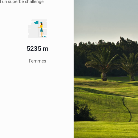
st un superbe challenge.
5235 m
Femmes