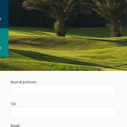
r
t
Nom & prénom :
Tél:
Email: