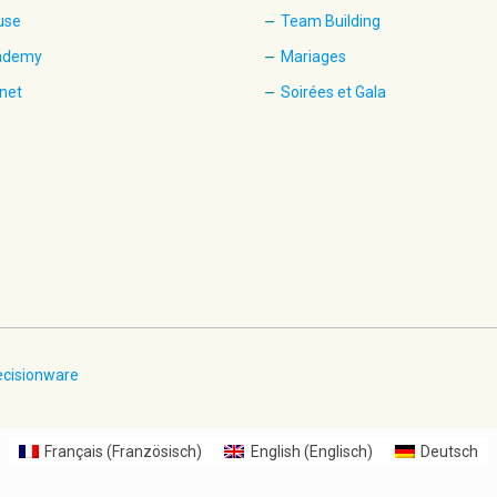
use
Team Building
cademy
Mariages
net
Soirées et Gala
ecisionware
Français
(
Französisch
)
English
(
Englisch
)
Deutsch