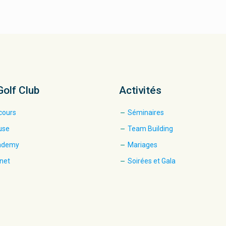
Golf Club
Activités
cours
Séminaires
use
Team Building
cademy
Mariages
net
Soirées et Gala