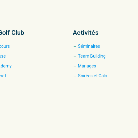
Golf Club
Activités
cours
Séminaires
use
Team Building
cademy
Mariages
net
Soirées et Gala