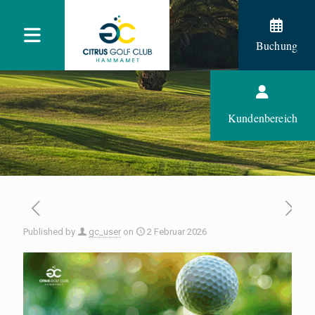
Buchung
Kundenbereich
Published by
gc_user
on
2 Februar 2026