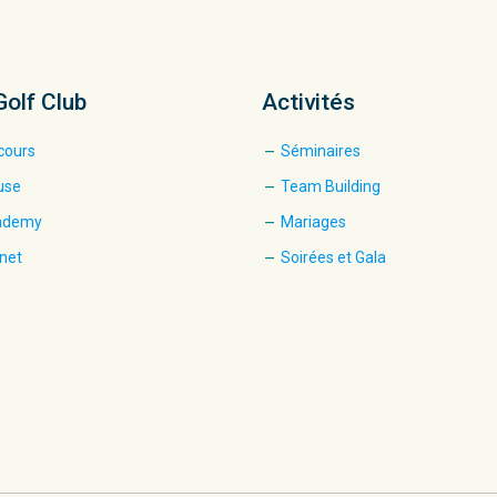
Golf Club
Activités
cours
Séminaires
use
Team Building
cademy
Mariages
net
Soirées et Gala